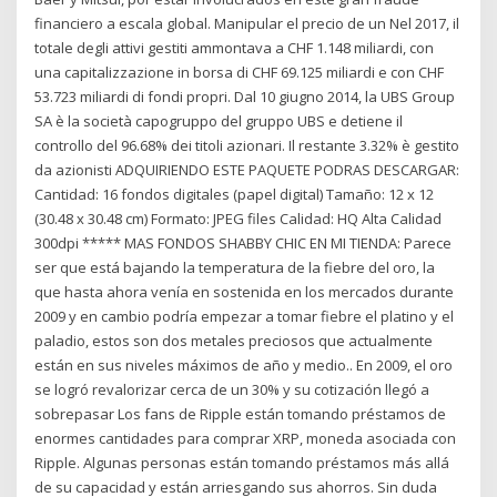
financiero a escala global. Manipular el precio de un Nel 2017, il
totale degli attivi gestiti ammontava a CHF 1.148 miliardi, con
una capitalizzazione in borsa di CHF 69.125 miliardi e con CHF
53.723 miliardi di fondi propri. Dal 10 giugno 2014, la UBS Group
SA è la società capogruppo del gruppo UBS e detiene il
controllo del 96.68% dei titoli azionari. Il restante 3.32% è gestito
da azionisti ADQUIRIENDO ESTE PAQUETE PODRAS DESCARGAR:
Cantidad: 16 fondos digitales (papel digital) Tamaño: 12 x 12
(30.48 x 30.48 cm) Formato: JPEG files Calidad: HQ Alta Calidad
300dpi ***** MAS FONDOS SHABBY CHIC EN MI TIENDA: Parece
ser que está bajando la temperatura de la fiebre del oro, la
que hasta ahora venía en sostenida en los mercados durante
2009 y en cambio podría empezar a tomar fiebre el platino y el
paladio, estos son dos metales preciosos que actualmente
están en sus niveles máximos de año y medio.. En 2009, el oro
se logró revalorizar cerca de un 30% y su cotización llegó a
sobrepasar Los fans de Ripple están tomando préstamos de
enormes cantidades para comprar XRP, moneda asociada con
Ripple. Algunas personas están tomando préstamos más allá
de su capacidad y están arriesgando sus ahorros. Sin duda