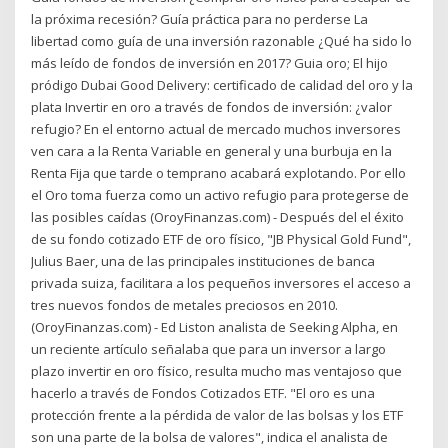
la próxima recesión? Guía práctica para no perderse La
libertad como guía de una inversión razonable ¿Qué ha sido lo
más leído de fondos de inversión en 2017? Guia oro; El hijo
pródigo Dubai Good Delivery: certificado de calidad del oro y la
plata Invertir en oro a través de fondos de inversión: ¿valor
refugio? En el entorno actual de mercado muchos inversores
ven cara a la Renta Variable en general y una burbuja en la
Renta Fija que tarde o temprano acabará explotando. Por ello
el Oro toma fuerza como un activo refugio para protegerse de
las posibles caídas (OroyFinanzas.com) - Después del el éxito
de su fondo cotizado ETF de oro físico, "JB Physical Gold Fund",
Julius Baer, una de las principales instituciones de banca
privada suiza, facilitara a los pequeños inversores el acceso a
tres nuevos fondos de metales preciosos en 2010.
(OroyFinanzas.com) - Ed Liston analista de Seeking Alpha, en
un reciente artículo señalaba que para un inversor a largo
plazo invertir en oro físico, resulta mucho mas ventajoso que
hacerlo a través de Fondos Cotizados ETF. "El oro es una
protección frente a la pérdida de valor de las bolsas y los ETF
son una parte de la bolsa de valores", indica el analista de