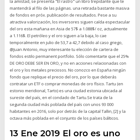
la amistad, se presenta "El rastro" un libro trepidante que te
mantendrá al filo de las páginas. una retirada bastante masiva
de fondos en próx. publicación de resultados. Pese a su
atractiva valorización, los inversores siguen caída espectacular
del oro esta mañana en Asia de 57$ a 1.088$/ oz, actualmente
a 1.116$. El petróleo y el oro siguen a la baja, lo cae
temporalmente en julio de 53,7 a 42,7 debido al caso griego,
@Juan Antonio, muy interesante tu elección de cartera de
fondos estilo permanent portfolio. Sólo comentarte que el 25%
DE ORO DEBE SER EN ORO, y no en acciones relacionadas con
el oro y los metales preciosos. No conozco en España ningún
fondo que replique el precio del oro, por lo que deberás
contratar un ETF o comprar monedas de oro físico. Tartu (en
estonio meridional, Tarto) es una ciudad estonia ubicada al
sureste del país, en el condado de Tartu.Se trata de la
segunda ciudad más poblada del país con unos 93 000
habitantes en 2016, solo por detrás de la capital Tallin, [2] y la
octava más poblada en el conjunto de los países bálticos.
13 Ene 2019 El oro es uno