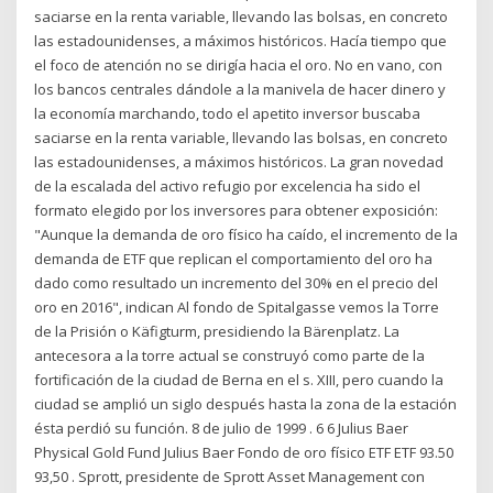
saciarse en la renta variable, llevando las bolsas, en concreto
las estadounidenses, a máximos históricos. Hacía tiempo que
el foco de atención no se dirigía hacia el oro. No en vano, con
los bancos centrales dándole a la manivela de hacer dinero y
la economía marchando, todo el apetito inversor buscaba
saciarse en la renta variable, llevando las bolsas, en concreto
las estadounidenses, a máximos históricos. La gran novedad
de la escalada del activo refugio por excelencia ha sido el
formato elegido por los inversores para obtener exposición:
"Aunque la demanda de oro físico ha caído, el incremento de la
demanda de ETF que replican el comportamiento del oro ha
dado como resultado un incremento del 30% en el precio del
oro en 2016", indican Al fondo de Spitalgasse vemos la Torre
de la Prisión o Käfigturm, presidiendo la Bärenplatz. La
antecesora a la torre actual se construyó como parte de la
fortificación de la ciudad de Berna en el s. XIII, pero cuando la
ciudad se amplió un siglo después hasta la zona de la estación
ésta perdió su función. 8 de julio de 1999 . 6 6 Julius Baer
Physical Gold Fund Julius Baer Fondo de oro físico ETF ETF 93.50
93,50 . Sprott, presidente de Sprott Asset Management con