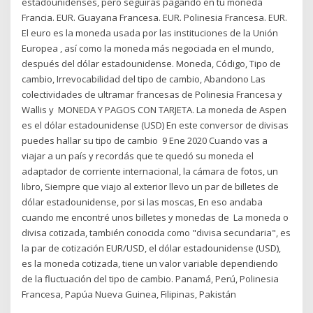
estadounidenses, pero seguirás pagando en tu moneda
Francia. EUR. Guayana Francesa. EUR. Polinesia Francesa. EUR.
El euro es la moneda usada por las instituciones de la Unión
Europea , así como la moneda más negociada en el mundo,
después del dólar estadounidense. Moneda, Código, Tipo de
cambio​, Irrevocabilidad del tipo de cambio, Abandono Las
colectividades de ultramar francesas de Polinesia Francesa y
Wallis y MONEDA Y PAGOS CON TARJETA. La moneda de Aspen
es el dólar estadounidense (USD) En este conversor de divisas
puedes hallar su tipo de cambio 9 Ene 2020 Cuando vas a
viajar a un país y recordás que te quedó su moneda el
adaptador de corriente internacional, la cámara de fotos, un
libro, Siempre que viajo al exterior llevo un par de billetes de
dólar estadounidense, por si las moscas, En eso andaba
cuando me encontré unos billetes y monedas de La moneda o
divisa cotizada, también conocida como "divisa secundaria", es
la par de cotización EUR/USD, el dólar estadounidense (USD),
es la moneda cotizada, tiene un valor variable dependiendo
de la fluctuación del tipo de cambio. Panamá, Perú, Polinesia
Francesa, Papúa Nueva Guinea, Filipinas, Pakistán